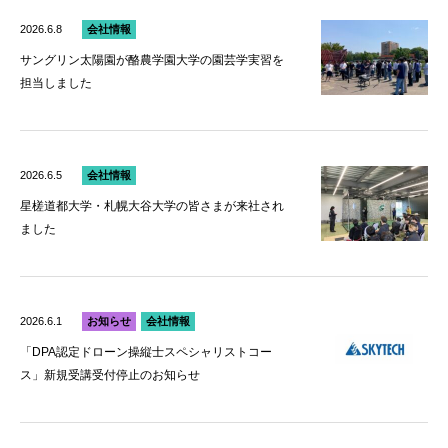
2026.6.8
会社情報
サングリン太陽園が酪農学園大学の園芸学実習を
担当しました
2026.6.5
会社情報
星槎道都大学・札幌大谷大学の皆さまが来社され
ました
2026.6.1
お知らせ
会社情報
「DPA認定ドローン操縦士スペシャリストコー
ス」新規受講受付停止のお知らせ