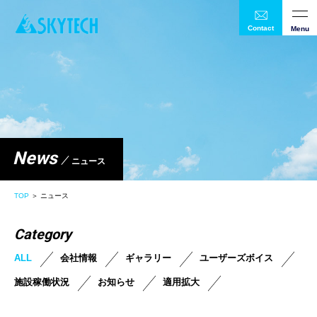
Contact
Menu
News
ニュース
TOP
＞ ニュース
Category
ALL
会社情報
ギャラリー
ユーザーズボイス
施設稼働状況
お知らせ
適用拡大