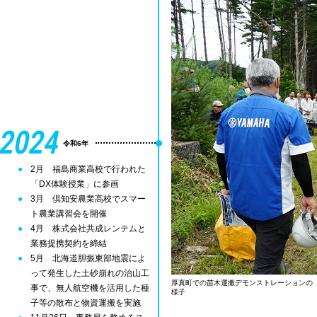
2024
令和6年
2月 福島商業高校で行われた
「DX体験授業」に参画
3月 倶知安農業高校でスマー
ト農業講習会を開催
4月 株式会社共成レンテムと
業務提携契約を締結
5月 北海道胆振東部地震によ
って発生した土砂崩れの治山工
厚真町での苗木運搬デモンストレーションの
事で、無人航空機を活用した種
様子
子等の散布と物資運搬を実施