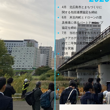
4月 北広島市とまちづくりに
関する包括連携協定を締結
6月 木古内町とドローンの普
及推進に係るパートナーシップ
協定を締結
7月 当社が運営するスカイテ
ックアカデミー北日本校で、初
めて二等無人航空機操縦士の講
習を実施
10月 栗山町立継立小学校の
PTA親子レクに参加し、ドロー
ン操縦体験やバルーンロケット
工作を実施
12月 北海道主催の就業体験プ
ログラムに協力し、札幌市内の
大学に通う大学生を受け入れ
北海道ドローン実装促進事業に
参画し、道内５か所でドローン
の実践型セミナーを開催