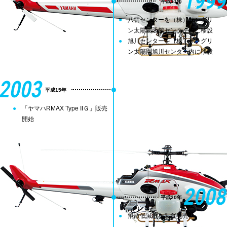
1999
平成11年
八雲センターを（株）サングリ
ン太陽園函館センター内に移設
旭川センターを（株）サングリ
ン太陽園旭川センター内に移設
2003
平成15年
「ヤマハRMAX Type IIＧ」販売
開始
2008
平成20年
飛散低減散布装置発売