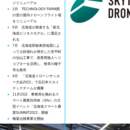
ジリニューアル
2月 TECHNOLOGY FARM西
の里の屋内ドローンフライト場
をリニューアル
6月 北海道が推進する「新北
海道ビジネスモデル」に選定さ
れる
7月 北海道胆振東部地震によ
って土砂崩れが発生した安平町
の治山工事で、産業用無人ヘリ
コプターを活用し、牧草の種子
等を散布
9月 「北海道ドローンサッカ
ー大会2022」で北日本スカイ
テックチームが優勝
11月15日 事務局を務めるス
マート農業共同体（SAc）の大
型イベント「北海道スマート農
業SUMMIT2022」開催
橋梁点検事業を開始