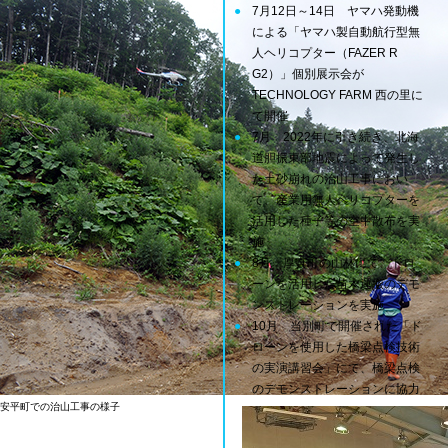
7月12日～14日 ヤマハ発動機
による「ヤマハ製自動航行型無
人ヘリコプター（FAZER R
G2）」個別展示会が
TECHNOLOGY FARM 西の里に
て開催
7月 2022年に引き続き、北海
道胆振東部地震によって発生し
た土砂崩れの治山工事におい
て、産業用無人ヘリコプターを
活用した種子等の空中散布を実
施
8月 厚真町の山林にて、ドロ
ーンを活用した苗木運搬のデモ
ンストレーションを実施
10月 当別町で開催された「ド
ローンを使用した橋梁点検技術
の実演講習会」にて、橋梁点検
のデモンストレーションに協力
安平町での治山工事の様子