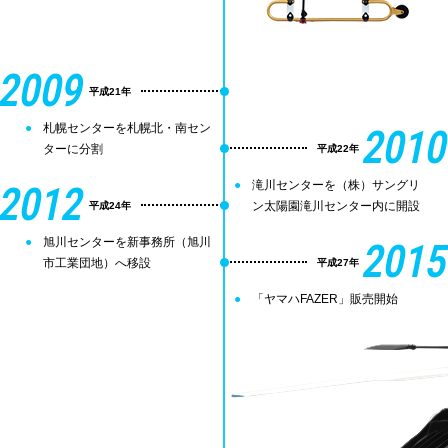
2009
平成21年
札幌センターを札幌北・南セン
2010
ターに分割
平成22年
2012
滝川センターを（株）サングリ
ン太陽園滝川センター内に開設
平成24年
旭川センターを新事務所（旭川
2015
市工業団地）へ移設
平成27年
「ヤマハFAZER」販売開始