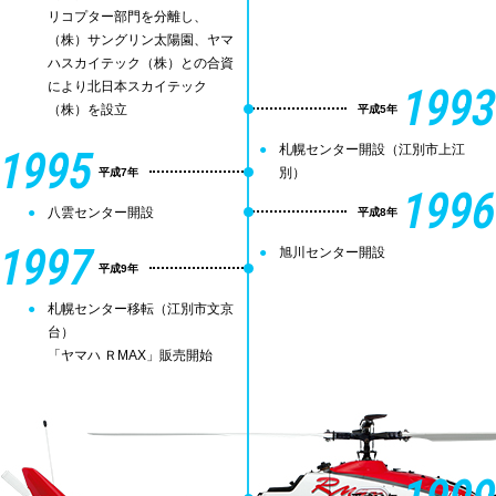
リコプター部門を分離し、
（株）サングリン太陽園、ヤマ
ハスカイテック（株）との合資
により北日本スカイテック
1993
（株）を設立
平成5年
1995
札幌センター開設（江別市上江
別）
平成7年
1996
八雲センター開設
平成8年
1997
旭川センター開設
平成9年
札幌センター移転（江別市文京
台）
「ヤマハ ＲMAX」販売開始