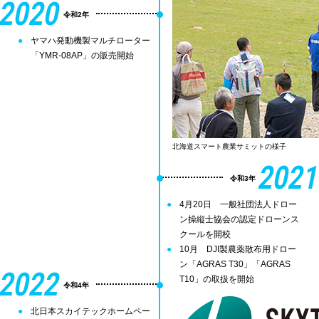
2020
令和2年
ヤマハ発動機製マルチローター
「YMR-08AP」の販売開始
北海道スマート農業サミットの様子
2021
令和3年
4月20日 一般社団法人ドロー
ン操縦士協会の認定ドローンス
クールを開校
10月 DJI製農薬散布用ドロー
ン「AGRAS T30」「AGRAS
2022
T10」の取扱を開始
令和4年
北日本スカイテックホームペー