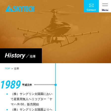
Contact
Menu
History
沿革
TOP
＞ 沿革
1989
平成元年
（株）サングリン太陽園におい
て産業用無人ヘリコプター「ヤ
マハ R-50」販売開始
（株）サングリン太陽園よりヘ