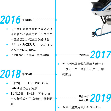
2016
平成28年
（一社）農林水産航空協会より
道内初の「農業用マルチコプタ
ー教習施設」の認定を受ける。
「ヤマハFAZER R」「スカイマ
スターMMC940AC」
2017
「Mulsan DAX04」販売開始
平成29年
ヤマハ除草剤散布用無人ボート
2018
「ウォーターストライダー」販
売開始
平成30年
6月29日 「TECHNOLOGY
FARM 西の里」完成
2019
11月19日 札幌北・南センタ
平成31年
ーを新施設へ正式移転、営業開
令和元年
始
ヤマハ産業用マルチローター