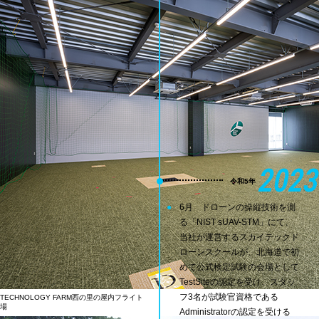
2023
令和5年
6月 ドローンの操縦技術を測
る「NIST sUAV-STM」にて、
当社が運営するスカイテックド
ローンスクールが、北海道で初
めて公式検定試験の会場として
TestSiteの認定を受け、スタッ
フ3名が試験官資格である
TECHNOLOGY FARM西の里の屋内フライト
場
Administratorの認定を受ける