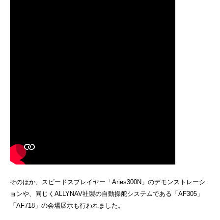
そのほか、スピードスプレイヤー「
Aries300N
」のデモンストレーシ
ョンや、同じく
ALLYNAV
社製の自動操舵システムである「
AF305
」
「
AF718
」の会場展示も行われました。