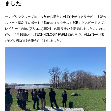
ました
サングリングループは、今年から新たに
ALLYNAV
（アリナビ）社製の
スマート草刈りロボット「
Taurus
（タウラス）
80E
」とスピードスプ
レイヤー「
Aries(
アリエス
)300N
」の取り扱いを開始しました。これに
伴い、
4
月
16
日
(
木
)
に
TECHNOLOGY FARM
西の里で、
ALLYNAV
社製
品の代理店向け研修会が行われました。