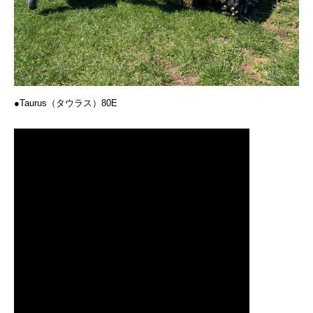
●Taurus（タウラス）80E