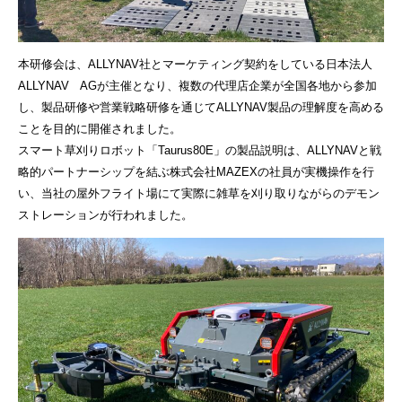
本研修会は、
ALLYNAV
社とマーケティング契約をしている日本法人
ALLYNAV
AG
が主催となり、複数の代理店企業が全国各地から参加
し、製品研修や営業戦略研修を通じて
ALLYNAV
製品の理解度を高める
ことを目的に開催されました。
スマート草刈りロボット「
Taurus80E
」の製品説明は、
ALLYNAV
と戦
略的パートナーシップを結ぶ株式会社
MAZEX
の社員が実機操作を行
い、当社の屋外フライト場にて実際に雑草を刈り取りながらのデモン
ストレーションが行われました。