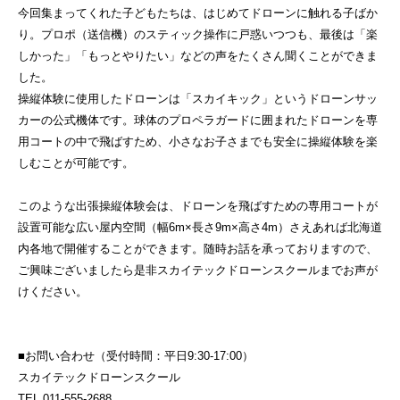
今回集まってくれた子どもたちは、はじめてドローンに触れる子ばか
り。プロポ（送信機）のスティック操作に戸惑いつつも、最後は「楽
しかった」「もっとやりたい」などの声をたくさん聞くことができま
した。
操縦体験に使用したドローンは「スカイキック」というドローンサッ
カーの公式機体です。球体のプロペラガードに囲まれたドローンを専
用コートの中で飛ばすため、小さなお子さまでも安全に操縦体験を楽
しむことが可能です。
このような出張操縦体験会は、ドローンを飛ばすための専用コートが
設置可能な広い屋内空間（幅6m×長さ9m×高さ4m）さえあれば北海道
内各地で開催することができます。随時お話を承っておりますので、
ご興味ございましたら是非スカイテックドローンスクールまでお声が
けください。
■お問い合わせ（受付時間：平日9:30-17:00）
スカイテックドローンスクール
TEL 011-555-2688