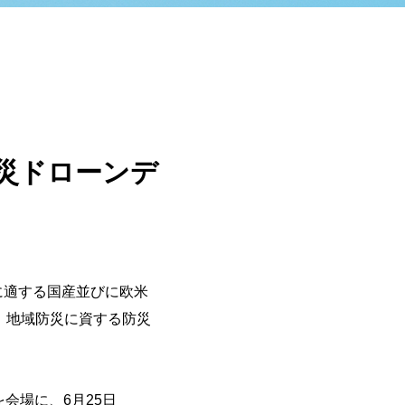
yの防災ドローンデ
に適する国産並びに欧米
、地域防災に資する防災
を会場に、
6
月
25
日